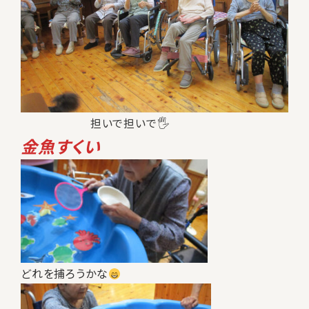
担いで担いで🖐
金魚すくい
どれを捕ろうかな