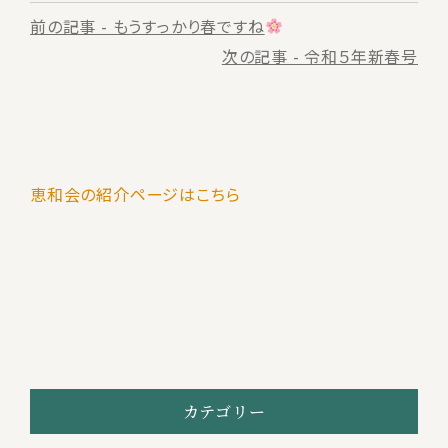
前
前の記事 - もうすっかり春ですね
後
次の記事 - 令和５年新春号
の
記
事
恵和会の紹介ページはこちら
へ
の
リ
ン
ク
カテゴリー