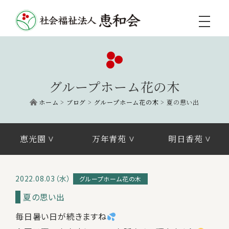
toggle
navigati
グループホーム花の木
ホーム
>
ブログ
>
グループホーム花の木
>
夏の思い出
恵光園
万年青苑
明日香苑
2022.08.03（水）
グループホーム花の木
夏の思い出
毎日暑い日が続きますね