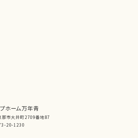
ープホーム万年青
那市大井町2709番地87
73-20-1230