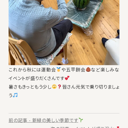
これから秋には運動会
や五平餅会
など楽しみな
イベントが盛りだくさんです
暑さもきっともう少し
皆さん元気で乗り切りましょ
う
前
前の記事 - 新緑の美しい季節です