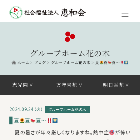
toggle
navigati
グループホーム花の木
ホーム
>
ブログ
>
グループホーム花の木
>
夏
夏
夏～
恵光園
万年青苑
明日香苑
2024.09.24（火）
グループホーム花の木
夏
夏
夏～
夏の暑さが年々厳しくなりますね。熱中症
が怖い