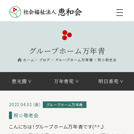
toggle
navigati
グループホーム万年青
ホーム
>
ブログ
>
グループホーム万年青
>
祝☆敬老会
恵光園
万年青苑
明日香苑
2022.04.01（金）
グループホーム万年青
祝☆敬老会
こんにちは！グループホーム万年青です(^^♪