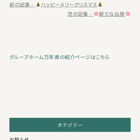
前
前の記事 -
ハッピーメリークリスマス
後
次の記事 -
新たな出発
の
記
事
グループホーム万年青の紹介ページはこちら
へ
の
リ
ン
ク
カテゴリー
お知らせ