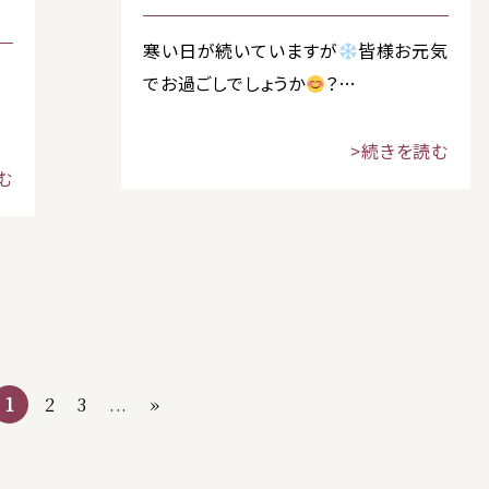
寒い日が続いていますが
皆様お元気
タ
でお過ごしでしょうか
？…
>続きを読む
む
1
2
3
...
»