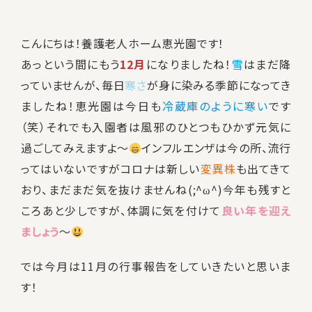
こんにちは！養護老人ホーム恵光園です！
あっという間にもう
12月
になりましたね！
雪
はまだ降
っていませんが、毎日
寒さ
が身に染みる季節になってき
ましたね！恵光園は今日も
冷蔵庫のように寒い
です
（笑）それでも入園者は風邪のひとつもひかず元気に
過ごしてみえますよ～
インフルエンザは今の所、流行
ってはいないですがコロナは新しい
変異株
も出てきて
おり、まだまだ気を抜けませんね(;^ω^)今年も残すと
ころあと少しですが、体調に気を付けて
良い年を迎え
ましょう
～
では今月は11月の行事報告をしていきたいと思いま
す！