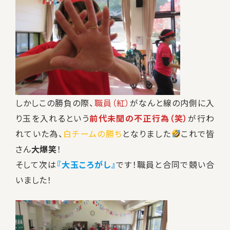
しかしこの勝負の際、
職員（紅）
がなんと線の内側に入
り玉を入れるという
前代未聞の不正行為（笑）
が行わ
れていた為、
白チームの勝ち
となりました
これで皆
さん
大爆笑
！
そして次は
『大玉ころがし』
です！職員と合同で競い合
いました！