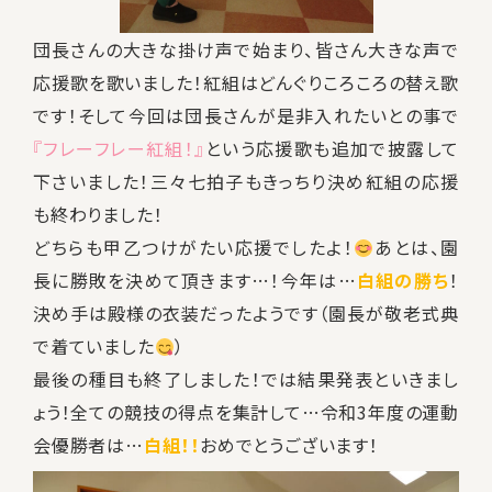
団長さんの大きな掛け声で始まり、皆さん大きな声で
応援歌を歌いました！紅組はどんぐりころころの替え歌
です！そして今回は団長さんが是非入れたいとの事で
『フレーフレー紅組！』
という応援歌も追加で披露して
下さいました！三々七拍子もきっちり決め紅組の応援
も終わりました！
どちらも甲乙つけがたい応援でしたよ！
あとは、園
長に勝敗を決めて頂きます…！今年は…
白組の勝ち
！
決め手は殿様の衣装だったようです（園長が敬老式典
で着ていました
）
最後の種目も終了しました！では結果発表といきまし
ょう！全ての競技の得点を集計して…令和3年度の運動
会優勝者は…
白組！！
おめでとうございます！