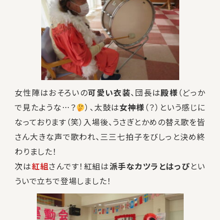
女性陣はおそろいの
可愛い衣装
、団長は
殿様
（どっか
で見たような…？
）、太鼓は
女神様
（？）という感じに
なっております（笑）入場後、うさぎとかめの替え歌を皆
さん大きな声で歌われ、三三七拍子をびしっと決め終
わりました！
次は
紅組
さんです！紅組は
派手なカツラとはっぴ
とい
ういで立ちで登場しました！