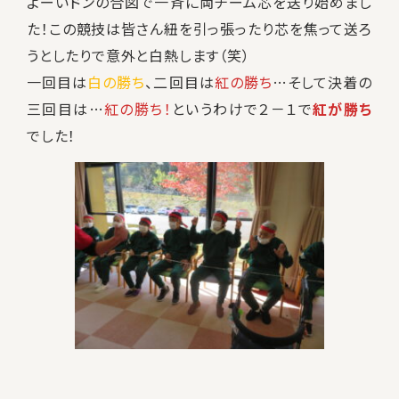
よーいドンの合図で一斉に両チーム芯を送り始めまし
た！この競技は皆さん紐を引っ張ったり芯を焦って送ろ
うとしたりで意外と白熱します（笑）
一回目は
白の勝ち
、二回目は
紅の勝ち
…そして決着の
三回目は…
紅の勝ち！
というわけで２－１で
紅が勝ち
でした！