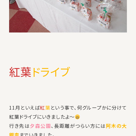
紅葉
ドライブ
11月といえば
紅
葉
という事で、何グループかに分けて
紅葉ドライブにいきましたよ～
行き先は
夕森公園
、長距離がつらい方には
阿木の大
銀杏
までいきました。