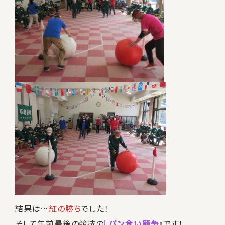
結果は…
紅の勝ち
でした！
そして午前最後の競技の
『パン食い競争』
です！