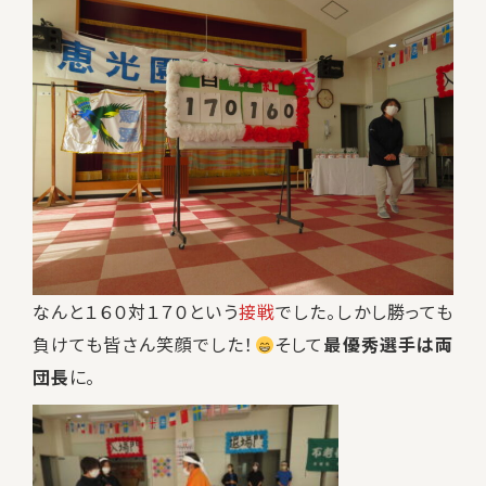
なんと１６０対１７０という
接戦
でした。しかし勝っても
負けても皆さん笑顔でした！
そして
最優秀選手は両
団長
に。