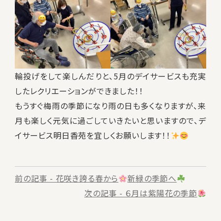
輪投げをして楽しんだりと、5月のデイサービスも充実
したレクリエーションができました！！
もうすぐ梅雨の季節になり雨の日も多くなりますが、来
月も楽しく元気に過ごしていきたいと思いますので、デ
イサービス明日香苑を宜しくお願いします！！
前
前の記事 - 花咲き誇る春から
新緑の季節へ
後
次の記事 - ６月は紫陽花の季節
の