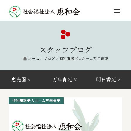
toggle
navigati
スタッフブログ
ホーム
>
ブログ
>
特別養護老人ホーム万年青苑
恵光園
万年青苑
明日香苑
特別養護老人ホーム万年青苑