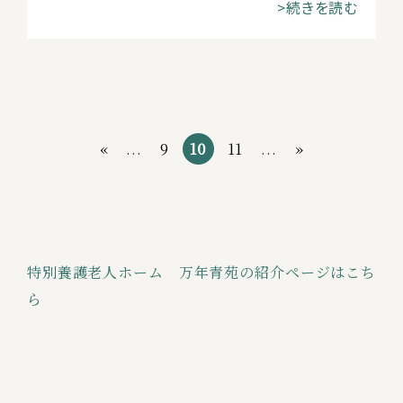
>続きを読む
«
...
9
10
11
...
»
特別養護老人ホーム 万年青苑の紹介ページはこち
ら